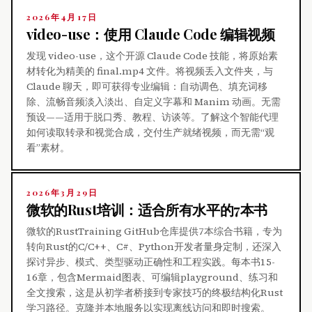
2026年4月17日
video-use：使用 Claude Code 编辑视频
发现 video-use，这个开源 Claude Code 技能，将原始素
材转化为精美的 final.mp4 文件。将视频丢入文件夹，与
Claude 聊天，即可获得专业编辑：自动调色、填充词移
除、流畅音频淡入淡出、自定义字幕和 Manim 动画。无需
预设——适用于脱口秀、教程、访谈等。了解这个智能代理
如何读取转录和视觉合成，交付生产就绪视频，而无需“观
看”素材。
2026年3月29日
微软的Rust培训：适合所有水平的7本书
微软的RustTraining GitHub仓库提供7本综合书籍，专为
转向Rust的C/C++、C#、Python开发者量身定制，还深入
探讨异步、模式、类型驱动正确性和工程实践。每本书15-
16章，包含Mermaid图表、可编辑playground、练习和
全文搜索，这是从初学者桥接到专家技巧的终极结构化Rust
学习路径。克隆并本地服务以实现离线访问和即时搜索。