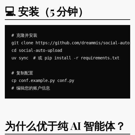
💻 安装（5 分钟）
# 克隆并安装

git clone https://github.com/dreammis/social-auto-up
cd social-auto-upload

uv sync  # 或 pip install -r requirements.txt

# 复制配置

cp conf.example.py conf.py

为什么优于纯 AI 智能体？