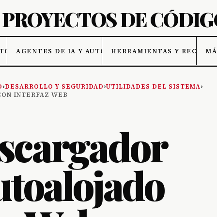
ATOS
AGENTES DE IA Y AUTOMATIZACIÓN
HERRAMIENTAS Y RECURSO
MÁ
O
›
DESARROLLO Y SEGURIDAD
›
UTILIDADES DEL SISTEMA
›
CON INTERFAZ WEB
escargador
utoalojado