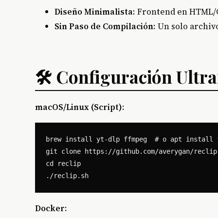
Diseño Minimalista
: Frontend en HTML/C
Sin Paso de Compilación
: Un solo archiv
🛠️ Configuración Ultr
macOS/Linux (Script)
:
brew install yt-dlp ffmpeg  # o apt install 
git clone https://github.com/averygan/reclip.
cd reclip

Docker
: