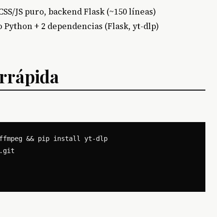
SS/JS puro, backend Flask (~150 líneas)
o Python + 2 dependencias (Flask, yt-dlp)
arrápida
ffmpeg && pip install yt-dlp

git
