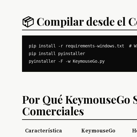
📦 Compilar desde el C
pip install -r requirements-windows.txt  # Wi
pip install pyinstaller

Por Qué KeymouseGo S
Comerciales
Característica
KeymouseGo
H