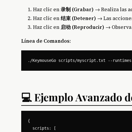
Haz clic en
录制 (Grabar)
→ Realiza las a
Haz clic en
结束 (Detener)
→ Las accione
Haz clic en
启动 (Reproducir)
→ Observa 
Línea de Comandos
:
💻 Ejemplo Avanzado de
{

  scripts: [
