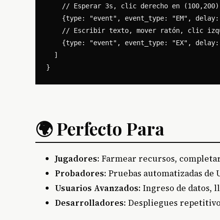
    // Esperar 3s, clic derecho en (100,200)

    {type: "event", event_type: "EM", delay:
    // Escribir texto, mover ratón, clic izqu
    {type: "event", event_type: "EX", delay:
  ]

🌍 Perfecto Para
Jugadores
: Farmear recursos, completa
Probadores
: Pruebas automatizadas de 
Usuarios Avanzados
: Ingreso de datos, 
Desarrolladores
: Despliegues repetitiv