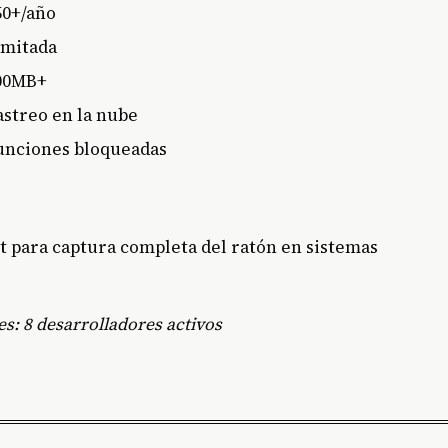
50+/año
imitada
00MB+
astreo en la nube
unciones bloqueadas
t para captura completa del ratón en sistemas
es: 8 desarrolladores activos