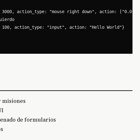
 3000, action_type: "mouse right down", action: ["0.05208
ierdo

 100, action_type: "input", action: "Hello World"}

r misiones
UI
llenado de formularios
os