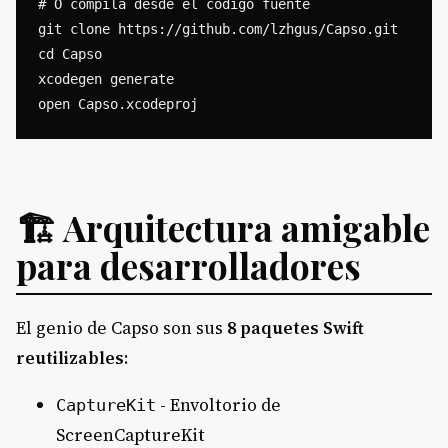
# O compila desde el código fuente

git clone https://github.com/lzhgus/Capso.git

cd Capso

xcodegen generate

🏗️ Arquitectura amigable
para desarrolladores
El genio de Capso son sus
8 paquetes Swift
reutilizables
:
- Envoltorio de
CaptureKit
ScreenCaptureKit