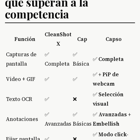
que superan a la
competencia
CleanShot
Función
Cap
Capso
X
Capturas de
✅
✅
✅
Completa
pantalla
Completa
Básica
✅
+ PiP de
Video + GIF
✅
✅
webcam
✅
Selección
Texto OCR
✅
❌
visual
✅
✅
✅
Avanzadas +
Anotaciones
Avanzadas
Básicas
Embellish
✅
Modo click-
Fijar pantalla
✅
❌