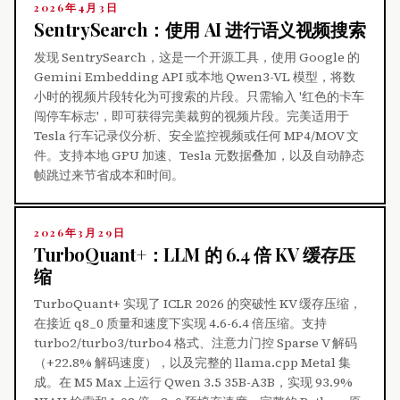
2026年4月3日
SentrySearch：使用 AI 进行语义视频搜索
发现 SentrySearch，这是一个开源工具，使用 Google 的
Gemini Embedding API 或本地 Qwen3-VL 模型，将数
小时的视频片段转化为可搜索的片段。只需输入 '红色的卡车
闯停车标志'，即可获得完美裁剪的视频片段。完美适用于
Tesla 行车记录仪分析、安全监控视频或任何 MP4/MOV 文
件。支持本地 GPU 加速、Tesla 元数据叠加，以及自动静态
帧跳过来节省成本和时间。
2026年3月29日
TurboQuant+：LLM 的 6.4 倍 KV 缓存压
缩
TurboQuant+ 实现了 ICLR 2026 的突破性 KV 缓存压缩，
在接近 q8_0 质量和速度下实现 4.6-6.4 倍压缩。支持
turbo2/turbo3/turbo4 格式、注意力门控 Sparse V 解码
（+22.8% 解码速度），以及完整的 llama.cpp Metal 集
成。在 M5 Max 上运行 Qwen 3.5 35B-A3B，实现 93.9%