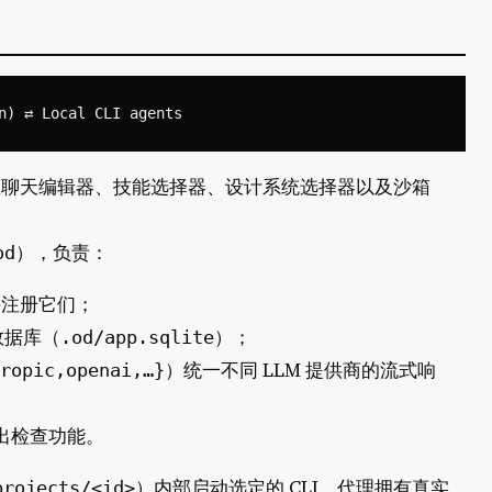
页应用，承载聊天编辑器、技能选择器、设计系统选择器以及沙箱
），负责：
od
并注册它们；
数据库（
）；
.od/app.sqlite
）统一不同 LLM 提供商的流式响
ropic,openai,…}
出检查功能。
）内部启动选定的 CLI。代理拥有真实
projects/<id>