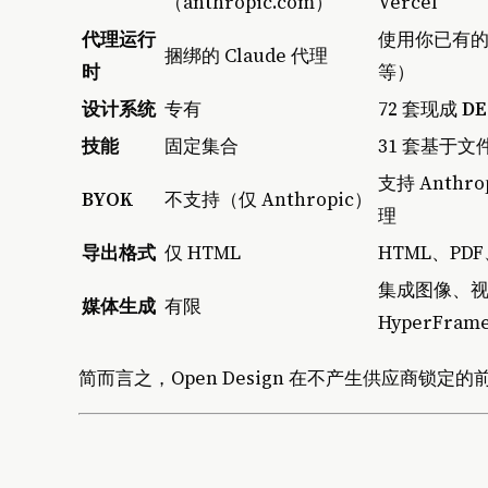
（anthropic.com）
Vercel
代理运行
使用你已有的任意
捆绑的 Claude 代理
时
等）
设计系统
专有
72 套现成
DE
技能
固定集合
31 套基于文
支持 Anthro
BYOK
不支持（仅 Anthropic）
理
导出格式
仅 HTML
HTML、PDF
集成图像、视频、
媒体生成
有限
HyperFram
简而言之，Open Design 在不产生供应商锁定