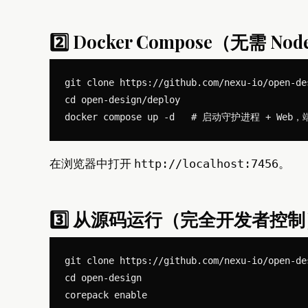
2️⃣ Docker Compose（无需 No
git clone https://github.com/nexu-io/open-des
cd open-design/deploy

在浏览器中打开
。
http://localhost:7456
3️⃣ 从源码运行（完全开发者控制
git clone https://github.com/nexu-io/open-des
cd open-design

corepack enable
