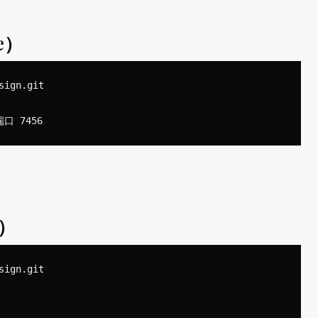
de）
ign.git

）
ign.git
