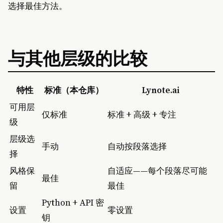
选择最佳方法。
与其他层级的比较
特性
标准（本仓库）
Lynote.ai
可用层
仅标准
标准 + 高级 + 专注
级
层级选
手动
自动按段落选择
择
风格保
自适应——每个段落尽可能
最佳
留
最佳
Python + API 密
设置
零设置
钥