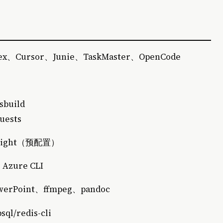
ex、Cursor、Junie、TaskMaster、OpenCode
esbuild
uests
aywright（预配置）
、Azure CLI
rPoint、ffmpeg、pandoc
ql/redis-cli