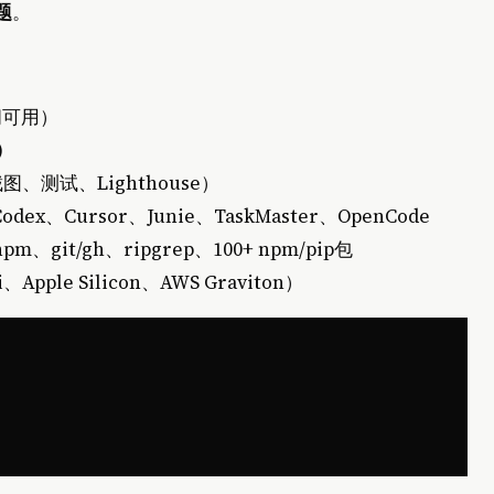
题
。
订阅可用）
)
t（截图、测试、Lighthouse）
Codex、Cursor、Junie、TaskMaster、OpenCode
pm、git/gh、ripgrep、100+ npm/pip包
、Apple Silicon、AWS Graviton）