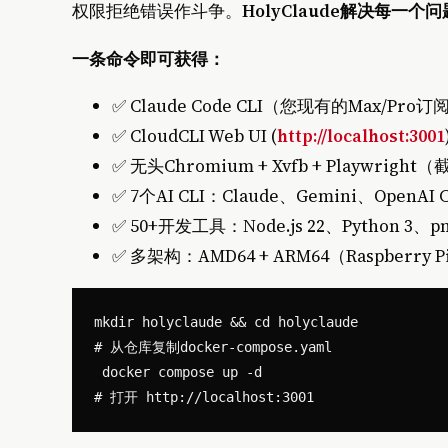
权限拒绝错误作斗争。
HolyClaude解决每一个问
一条命令即可获得：
✅ Claude Code CLI（您现有的Max/Pro
✅ CloudCLI Web UI (
http://localhost:3001
✅ 无头Chromium + Xvfb + Playwrigh
✅ 7个AI CLI：Claude、Gemini、OpenAI 
✅ 50+开发工具：Node.js 22、Python 3、pn
✅ 多架构：AMD64 + ARM64（Raspberry Pi
mkdir holyclaude && cd holyclaude

# 从仓库复制docker-compose.yaml

 docker compose up -d
