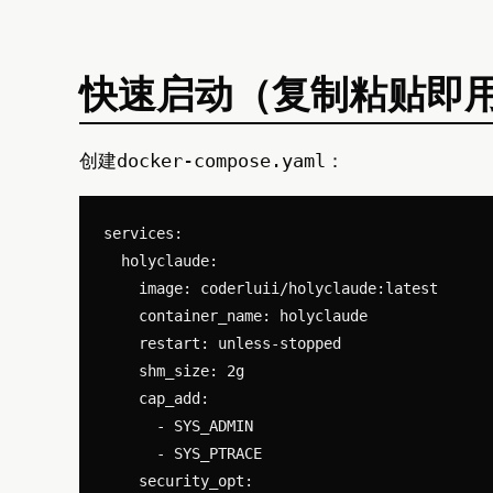
快速启动（复制粘贴即
创建
：
docker-compose.yaml
services:

  holyclaude:

    image: coderluii/holyclaude:latest

    container_name: holyclaude

    restart: unless-stopped

    shm_size: 2g

    cap_add:

      - SYS_ADMIN

      - SYS_PTRACE

    security_opt:
