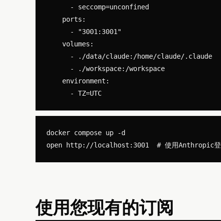
      - seccomp=unconfined

    ports:

      - "3001:3001"

    volumes:

      - ./data/claude:/home/claude/.claude

      - ./workspace:/workspace

    environment:

docker compose up -d

使用您现有的订阅