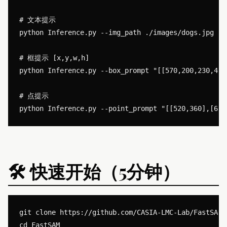
# 文本提示

python Inference.py --img_path ./images/dogs.jpg --
# 框提示 [x,y,w,h]

python Inference.py --box_prompt "[[570,200,230,400]
# 点提示

🛠️ 快速开始（5分钟）
git clone https://github.com/CASIA-LMC-Lab/FastSAM.g
cd FastSAM
