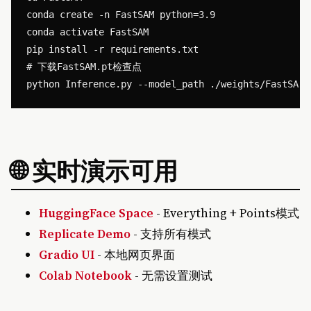
conda create -n FastSAM python=3.9

conda activate FastSAM

pip install -r requirements.txt

# 下载FastSAM.pt检查点

🌐 实时演示可用
HuggingFace Space
- Everything + Points模式
Replicate Demo
- 支持所有模式
Gradio UI
- 本地网页界面
Colab Notebook
- 无需设置测试