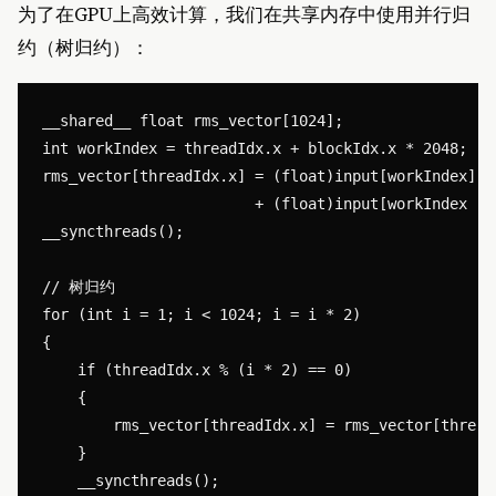
为了在GPU上高效计算，我们在共享内存中使用并行归
约（树归约）：
__shared__ float rms_vector[1024];

int workIndex = threadIdx.x + blockIdx.x * 2048;

rms_vector[threadIdx.x] = (float)input[workIndex] *
                        + (float)input[workIndex + 
__syncthreads();

// 树归约

for (int i = 1; i < 1024; i = i * 2)

{

    if (threadIdx.x % (i * 2) == 0)

    {

        rms_vector[threadIdx.x] = rms_vector[thread
    }

    __syncthreads();
