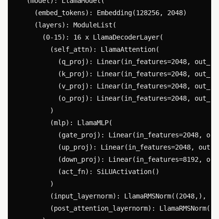
  (model): LlamaModel(

    (embed_tokens): Embedding(128256, 2048)

    (layers): ModuleList(

      (0-15): 16 x LlamaDecoderLayer(

        (self_attn): LlamaAttention(

          (q_proj): Linear(in_features=2048, out_fe
          (k_proj): Linear(in_features=2048, out_fe
          (v_proj): Linear(in_features=2048, out_fe
          (o_proj): Linear(in_features=2048, out_fe
        )

        (mlp): LlamaMLP(

          (gate_proj): Linear(in_features=2048, out
          (up_proj): Linear(in_features=2048, out_f
          (down_proj): Linear(in_features=8192, out
          (act_fn): SiLUActivation()

        )

        (input_layernorm): LlamaRMSNorm((2048,), eps
        (post_attention_layernorm): LlamaRMSNorm((20