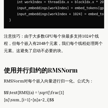
    int workIndex = threadIdx.x + blockIdx.x * 2048;
    input_embeddings[workIndex] = embed_tokens[gpu_
    input_embeddings[workIndex + 1024] = embed_toke
注意技巧：由于大多数GPU每个块最多支持1024个线
程，但每个嵌入有2048个元素，我们每个线程处理两个
元素。这避免了启动不必要的块。
使用并行归约的RMSNorm
RMSNorm对每个嵌入向量进行归一化。公式为：
$$\text{RMS}(a) = \sqrt{\frac{1}
{n}\sum_{i=1}^{n}a^2_i}$$