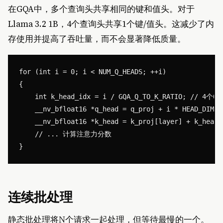
在GQA中，多个查询头共享相同的键和值头。对于
Llama 3.2 1B，4个查询头共享1个键/值头。这减少了内
存使用并提高了吞吐量，而不会显著降低质量。
for (int i = 0; i < NUM_Q_HEADS; ++i)

{

    int k_head_idx = i / GQA_Q_TO_K_RATIO; // 
    __nv_bfloat16 *q_head = q_proj + i * HEAD_DIM;

    __nv_bfloat16 *k_head = k_proj[layer] + k_head_i
    // ... 计算注意力分数

连续批处理
静态批处理将N个请求一起处理，但等待最慢的一个。