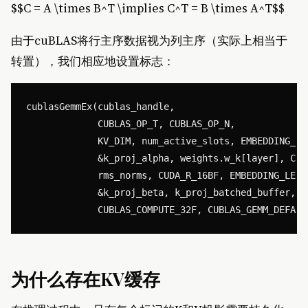
$$C = A \times B^T \implies C^T = B \times A^T$$
由于cuBLAS将行主序数据视为列主序（实际上相当于
转置），我们相应地设置标志：
cublasGemmEx(cublas_handle, 

             CUBLAS_OP_T, CUBLAS_OP_N, 

             KV_DIM, num_active_slots, EMBEDDING_LEN
             &k_proj_alpha, weights.w_k[layer], CUD
             rms_norms, CUDA_R_16BF, EMBEDDING_LENGT
             &k_proj_beta, k_proj_batched_buffer, C
为什么存在KV缓存