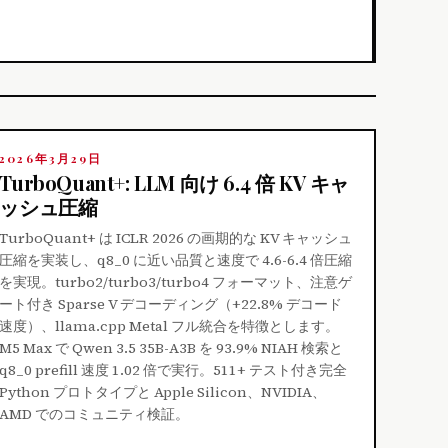
2026年3月29日
TurboQuant+: LLM 向け 6.4 倍 KV キャ
ッシュ圧縮
TurboQuant+ は ICLR 2026 の画期的な KV キャッシュ
圧縮を実装し、q8_0 に近い品質と速度で 4.6-6.4 倍圧縮
を実現。turbo2/turbo3/turbo4 フォーマット、注意ゲ
ート付き Sparse V デコーディング（+22.8% デコード
速度）、llama.cpp Metal フル統合を特徴とします。
M5 Max で Qwen 3.5 35B-A3B を 93.9% NIAH 検索と
q8_0 prefill 速度 1.02 倍で実行。511+ テスト付き完全
Python プロトタイプと Apple Silicon、NVIDIA、
AMD でのコミュニティ検証。