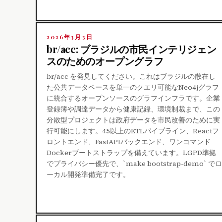
2026年3月3日
br/acc: ブラジルの市民インテリジェン
スのためのオープングラフ
br/acc を発見してください。これはブラジルの散在し
た公共データベースを単一のクエリ可能なNeo4jグラフ
に統合するオープンソースのグラフインフラです。企業
登録簿や調達データから健康記録、環境制裁まで、この
分散型プロジェクトは政府データを市民改善のために実
行可能にします。45以上のETLパイプライン、Reactフ
ロントエンド、FastAPIバックエンド、ワンコマンド
Dockerブートストラップを備えています。LGPD準拠
でプライバシー優先で、`make bootstrap-demo` でロ
ーカル開発準備完了です。