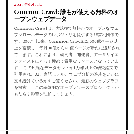
2025年6月11日
Common Crawl: 誰もが使える無料のオ
ープンウェブデータ
Common Crawlは、大規模で無料かつオープンなウェ
ブクロールデータのレポジトリを提供する非営利団体で
す。2007年以来、Common Crawlは2,500億ページ以
上を蓄積し、毎月30億から50億ページが新たに追加され
ています。これにより、研究者、開発者、データサイエ
ンティストにとって極めて貴重なリソースとなっていま
す。 この広範なデータセットが1万報以上の研究論文で
引用され、AI、言語モデル、ウェブ分析の進歩をいかに
支え続けているかをご覧ください。最新のウェブグラフ
を探索し、この基盤的なオープンソースプロジェクトが
もたらす影響を理解しましょう。