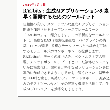
2025年6月9日
RAGbits：生成AIアプリケーションを素
早く開発するためのツールキット
信頼性の高い、スケーラブルな生成AIアプリケーション
開発を加速させるオープンソースフレームワーク
「RAGbits」をご紹介します。この革新的なツールキッ
トは、高度なRAG（検索拡張生成）パイプラインの構
築、LLMの管理、多様なデータソースとの統合を可能に
するモジュール式のコンポーネントを提供します。
RAGbitsが、データの取り込み、ベクトルストアの管
理、チャットボットのデプロイといった複雑なタスクを
いかに簡素化し、開発者が堅牢なAIソリューションを効
率的に作成できるようになるかをご覧ください。型安全
なLLM呼び出し、幅広いフォーマットサポート、組み込
みのテストツールなど、その豊富な機能を活用して、生
成AIプロジェクトを効率化しましょう。