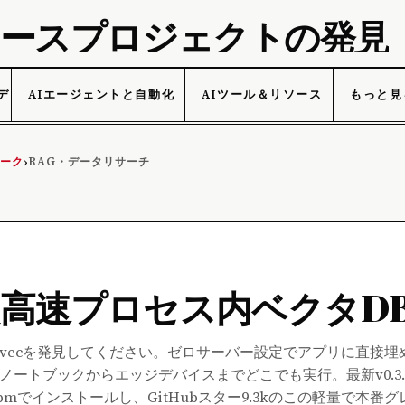
プンソースプロジェクトの発見
データ
AIエージェントと自動化
AIツール＆リソース
もっと見
マーク
RAG・データリサーチ
›
aの超高速プロセス内ベクタD
ースZvecを発見してください。ゼロサーバー設定でアプリに直接
ブックからエッジデバイスまでどこでも実行。最新v0.3.0でWin
はnpmでインストールし、GitHubスター9.3kのこの軽量で本