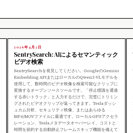
2026年4月3日
SentrySearch: AIによるセマンティック
ビデオ検索
SentrySearchを発見してください。GoogleのGemini
Embedding APIまたはローカルのQwen3-VLモデルを
使用して、数時間のビデオ映像を検索可能なクリップに
変換するオープンソースツールです。「停止標識を通過
する赤いトラック」と入力するだけで、完璧にトリミン
グされたビデオクリップが返ってきます。Teslaダッシ
ュカム分析、セキュリティ映像、またはあらゆる
MP4/MOVファイルに最適です。ローカルGPUアクセラ
レーション、Teslaメタデータオーバーレイ、コストと
時間を節約する自動静止フレームスキップ機能を備えて