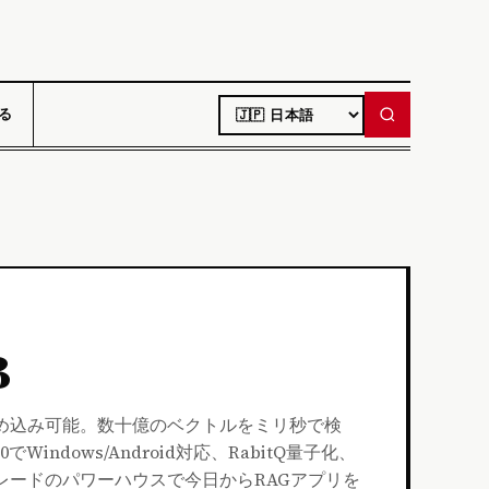
LANGUAGE
る
B
埋め込み可能。数十億のベクトルをミリ秒で検
dows/Android対応、RabitQ量子化、
番グレードのパワーハウスで今日からRAGアプリを