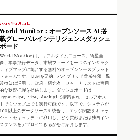
2026年2月12日
World Monitor：オープンソース AI 搭
載グローバルインテリジェンスダッシュ
ボード
World Monitor は、リアルタイムニュース、衛星画
像、軍事飛行データ、市場フィードを一つのインタラク
ティブマップに統合する無料のオープンソースプラット
フォームです。LLMを要約、ハイブリッド脅威分類、異
常検知に活用し、政府・研究者・ジャーナリストに実用
的な状況把握を提供します。ダッシュボードは
TypeScript、Vite、deck.gl で構築され、セルフホス
トでもウェブ上でも実行可能です。以下で、システムが
100 以上のデータソースを統合し、エッジ関数をキャッ
シュ・セキュリティに利用し、どう貢献または独自イン
スタンスをデプロイできるかをご紹介します。