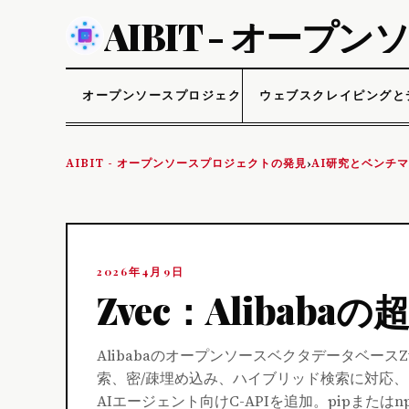
AIBIT - オー
オープンソースプロジェクト
ウェブスクレイピングと
AIBIT - オープンソースプロジェクトの発見
AI研究とベンチ
›
2026年4月9日
Zvec：Alibab
Alibabaのオープンソースベクタデータベ
索、密/疎埋め込み、ハイブリッド検索に対応、ノート
AIエージェント向けC-APIを追加。pipまた