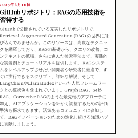
2025年6月10日
GitHubリポジトリ：RAGの応用技術を
習得する
GitHubで公開されている充実したリポジトリで、
Retrieval-Augmented Generation (RAG) の世界に飛
び込んでみませんか。このリソースは、高度なテクニッ
クを網羅しており、RAGの基礎から、クエリの改善、コ
ンテキストの拡張、さらに進んだ検索手法まで、実践的
な実装例とチュートリアルを提供します。 RAGシステ
ムをレベルアップさせたい開発者や研究者に最適で、す
ぐに実行できるスクリプト、詳細な解説、そして
LangChainやLlamaIndexといった人気フレームワー
クとの連携例も含まれています。Graph RAG、Self-
RAG、Corrective RAGのような最先端のアプローチに
加え、AIアプリケーションを細かく調整するための評価
手法も探求できます。活気あるコミュニティに参加し
て、RAGイノベーションのための進化し続ける知識ハブ
に貢献しましょう。