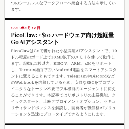
つのシームレスなワークフローへ統合する方法を示してい
ます。
2026年2月20日
PicoClaw: <$10 ハードウェア向け超軽量
Go AIアシスタント
PicoClawはGoで書かれた小型高速AIアシスタントで、10
ドル程度のボード上で10 MB以下のメモリを使って動作し
ます。起動は1秒以内、RISC‑V、ARM、x86をサポート
し、Termux経由で古いAndroid電話をスマートアシスタ
ントに変えることもできます。TelegramやDiscordなど
のWebhookを内蔵しているため、安価なSBCをプロプラ
イエタリなトークン不要でフル機能のエージェントに変え
ることができます。本記事ではリポジトリの主要機能、ク
イックスタート、上級デプロイメントオプション、セキュ
リティサンドボックスを解説し、開発者が低価格AIソリュ
ーションを迅速にプロトタイプできるようにします。