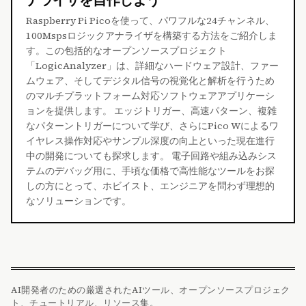
Raspberry Pi Picoを使って、パワフルな24チャンネル、
100Mspsロジックアナライザを構築する方法をご紹介しま
す。この包括的なオープンソースプロジェクト
「LogicAnalyzer」は、詳細なハードウェア設計、ファー
ムウェア、そしてデジタル信号の視覚化と解析を行うため
のマルチプラットフォーム対応ソフトウェアアプリケーシ
ョンを提供します。 エッジトリガー、高速パターン、複雑
なパターントリガーについて学び、さらにPico Wによるワ
イヤレス操作対応やサンプル深度の向上といった現在進行
中の開発についても探求します。 電子回路や組み込みシス
テムのデバッグ用に、手頃な価格で高性能なツールをお探
しの方にとって、ホビイスト、エンジニアを問わず理想的
なソリューションです。
AI開発者のための厳選されたAIツール、オープンソースプロジェク
ト、チュートリアル、リソース集。