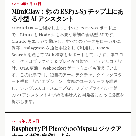
2026年2月11日
MimiClaw：$5 の ESP32‑S3 チップ上にあ
る小型 AI アシスタント
MimiClaw をご紹介します。$5 の ESP32‑S3 ボード上
で、Linux も Node.js も不要な最初の会話型 AI です。
Claude をエッジで動かし、すべてのデータをローカルに
保存、Telegram を通信手段として利用し、Brave
Search を通じて Web 検索もサポートしています。本プロ
ジェクトはプラグイン＆プレイが可能で、デュアルコア設
計、OTA 更新、WebSocket ゲートウェイも備えていま
す。この記事では、独自のアーキテクチャ、クイックスタ
ート手順、設定オプション、実際のユースケースを詳述
し、シングルスロ・スムーズなチップでプライバシー第一
の AI アシスタントを求める趣味人と開発者にとって必携を
提示します。
2025年7月9日
Raspberry Pi Picoで100Mspsロジックア
ナライザを自作しよう