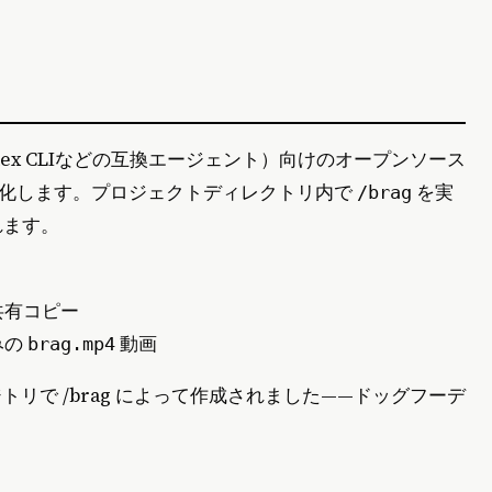
eやCodex CLIなどの互換エージェント）向けのオープンソース
動化します。プロジェクトディレクトリ内で
を実
/brag
れます。
共有コピー
みの
動画
brag.mp4
リで /brag によって作成されました——ドッグフーデ