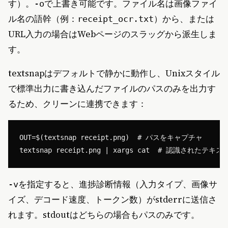
す）。
で上書き可能です。ファイル名は画像ファイ
-o
ル名の語幹（例：
）から、または
receipt_ocr.txt
URL入力の場合はWebページのスラッグから派生しま
す。
textsnapはデフォルトで静かに動作し、Unixスタイル
で標準出力に書き込んだファイルのパスのみを出力す
るため、クリーンに連携できます：
OUT=$(textsnap receipt.png)  # パスをキャプチャ

を指定すると、進捗診断情報（入力タイプ、画像サ
-v
イズ、デコード速度、トークン数）がstderrに送信さ
れます。stdoutはどちらの場合もパスのみです。