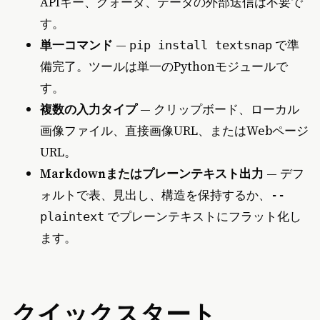
APIキー、クォータ、データの外部送信は不要で
す。
単一コマンド
—
で準
pip install textsnap
備完了。ツールは単一のPythonモジュールで
す。
複数の入力タイプ
— クリップボード、ローカル
画像ファイル、直接画像URL、またはWebページ
URL。
Markdownまたはプレーンテキスト出力
— デフ
ォルトで表、見出し、構造を保持するか、
--
でプレーンテキストにフラット化し
plaintext
ます。
クイックスタート