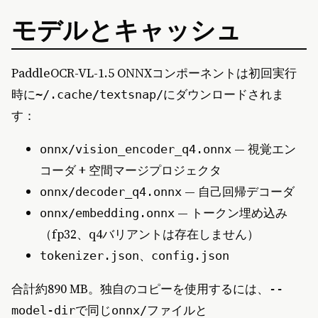
モデルとキャッシュ
PaddleOCR-VL-1.5 ONNXコンポーネントは初回実行
時に
にダウンロードされま
~/.cache/textsnap/
す：
— 視覚エン
onnx/vision_encoder_q4.onnx
コーダ + 空間マージプロジェクタ
— 自己回帰デコーダ
onnx/decoder_q4.onnx
— トークン埋め込み
onnx/embedding.onnx
（fp32、q4バリアントは存在しません）
、
tokenizer.json
config.json
合計約890 MB。独自のコピーを使用するには、
--
で同じ
ファイルと
model-dir
onnx/