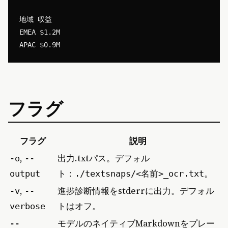
地域 収益

EMEA $1.2M

フラグ
フラグ
説明
,
出力.txtパス。デフォル
-o
--
ト：
。
output
./textsnaps/<名前>_ocr.txt
,
進捗診断情報をstderrに出力。デフォル
-v
--
トはオフ。
verbose
モデルのネイティブMarkdownをプレー
--