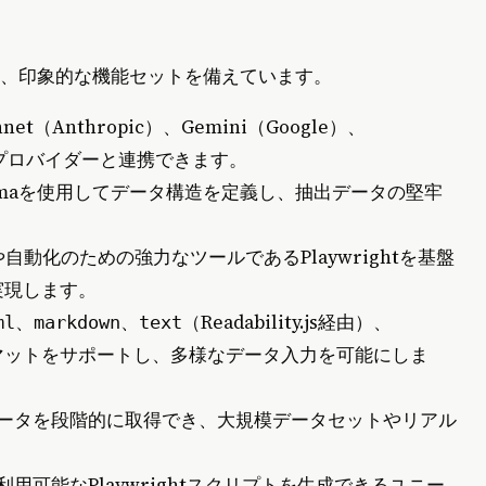
応する、印象的な機能セットを備えています。
nnet（Anthropic）、Gemini（Google）、
LMプロバイダーと連携できます。
Schemaを使用してデータ構造を定義し、抽出データの堅牢
自動化のための強力なツールであるPlaywrightを基盤
実現します。
、
、
（Readability.js経由）、
ml
markdown
text
マットをサポートし、多様なデータ入力を可能にしま
データを段階的に取得でき、大規模データセットやリアル
用可能なPlaywrightスクリプトを生成できるユニー