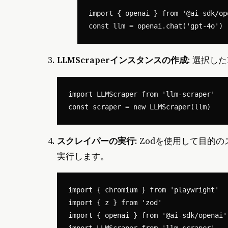
import { openai } from '@ai-sdk/ope
LLMScraperインスタンスの作成
: 選択し
import LLMScraper from 'llm-scraper'

スクレイパーの実行
: Zodを使用して目的
実行します。
import { chromium } from 'playwright'

import { z } from 'zod'

import { openai } from '@ai-sdk/openai'

import LLMScraper from 'llm-scraper'
