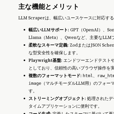
主な機能とメリット
LLM Scraperは、幅広いユースケースに対
幅広いLLMサポート
: GPT（OpenAI）、So
Llama（Meta）、Qwenなど、主要なL
柔軟なスキーマ定義
: ZodまたはJSON 
な型安全性を確保します。
Playwright基盤
: エンドツーエンドテストや
としており、信頼性の高いブラウザ操作を
複数のフォーマットモード
:
、
html
raw_ht
（マルチモーダルLLM用）のフォー
image
す。
ストリーミングオブジェクト
: 処理された
タイムアプリケーションに便利です。
コード生成
: 定義したスキーマに基づいて再利