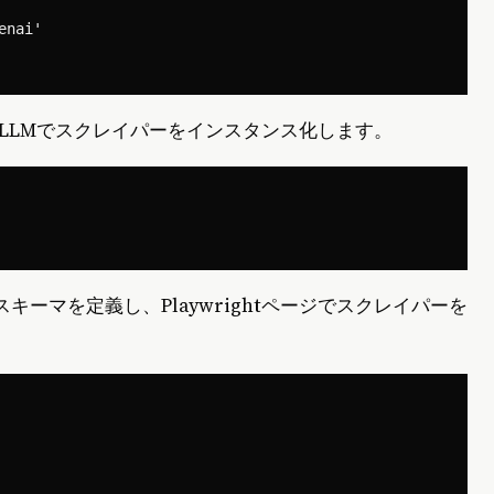
nai'

たLLMでスクレイパーをインスタンス化します。
のスキーマを定義し、Playwrightページでスクレイパーを