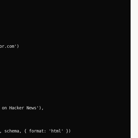
r.com')

 on Hacker News'),

, schema, { format: 'html' })
