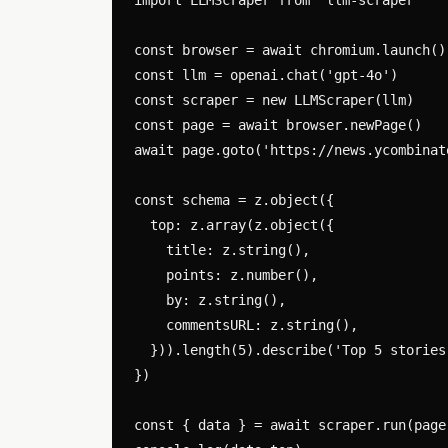
const browser = await chromium.launch()

const llm = openai.chat('gpt-4o')

const scraper = new LLMScraper(llm)

const page = await browser.newPage()

await page.goto('https://news.ycombinato
const schema = z.object({

  top: z.array(z.object({

    title: z.string(),

    points: z.number(),

    by: z.string(),

    commentsURL: z.string(),

  })).length(5).describe('Top 5 stories
})

const { data } = await scraper.run(page