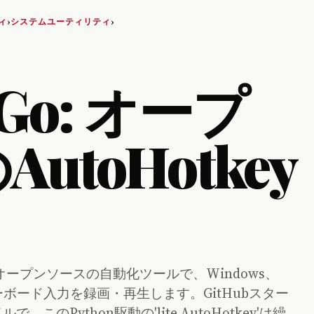
ィ
システムユーティリティ
›
›
eGo: オープ
toHotkey
量オープンソースの自動化ツールで、Windows、
キーボード入力を録画・再生します。GitHubスター
のPython駆動の'lite AutoHotkey'は繰