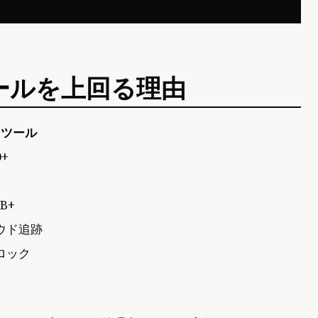
用ツールを上回る理由
用ツール
0+
B+
ウド追跡
ロック