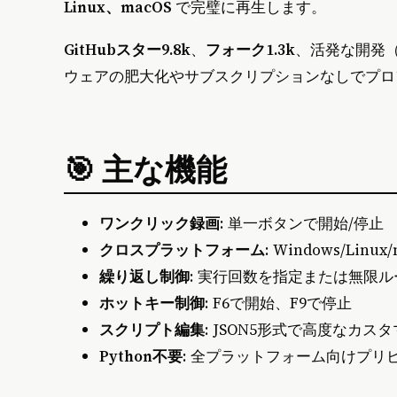
Linux、macOS
で完璧に再生します。
GitHubスター9.8k
、
フォーク1.3k
、活発な開発（最
ウェアの肥大化やサブスクリプションなしでプロ
🎯 主な機能
ワンクリック録画
: 単一ボタンで開始/停止
クロスプラットフォーム
: Windows/Li
繰り返し制御
: 実行回数を指定または無限ル
ホットキー制御
: F6で開始、F9で停止
スクリプト編集
: JSON5形式で高度なカス
Python不要
: 全プラットフォーム向けプリ