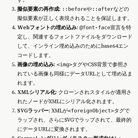
擬似要素の再作成
:
や
などの
::before
::after
擬似要素が正しく表現されることを保証します。
Webフォントの埋め込み
:
宣言を特
@font-face
定し、関連するフォントファイルをダウンロード
して、インライン埋め込みのためにbase64エン
コードします。
画像の埋め込み
:
タグやCSS背景で参照さ
<img>
れている画像も同様にデータURLとして埋め込ま
れます。
XMLシリアル化
: クローンされスタイルが適用さ
れたノードがXMLにシリアル化されます。
SVGラッパー
: XMLが
タグで
<foreignObject>
ラップされ、さらにSVGでラップされて、最終的
にデータURLに変換されます。