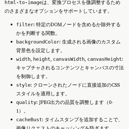
は、変換プロセスを微調整するため
html-to-image
のさまざまなオプションをサポートしています。
: 特定のDOMノードを含めるか除外する
filter
かを判断する関数。
: 生成される画像のカスタム
backgroundColor
背景色を設定します。
,
,
,
:
width
height
canvasWidth
canvasHeight
キャプチャされるコンテンツとキャンバスの寸法
を制御します。
: クローンされたノードに直接追加のCSS
style
スタイルを適用します。
: JPEG出力の品質を調整します（0-
quality
1）。
: タイムスタンプを追加することで、
cacheBust
画像リクエストのキャッシングを防ぎます。