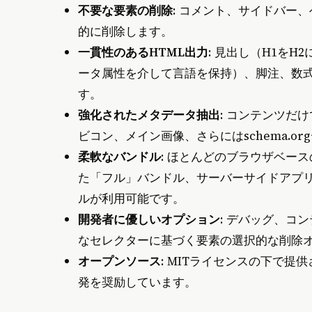
不要な要素の削除
: コメント、サイドバー
的に削除します。
一貫性のあるHTML出力
: 見出し（H1を
ータ属性を介して言語を保持）、脚注、数式
す。
強化されたメタデータ抽出
: コンテンツだ
ビコン、メイン画像、さらにはschema.
柔軟なバンドル
: ほとんどのブラウザベー
た「フル」バンドル、サーバーサイドアプリケー
ルが利用可能です。
開発者に優しいオプション
: デバッグ、コ
なセレクターに基づく要素の選択的な削除
オープンソース
: MITライセンスの下で
発を奨励しています。