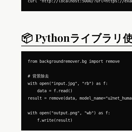
📦 Pythonライブラリ
from backgroundremover.bg import remove

# 背景除去

with open("input.jpg", "rb") as f:

    data = f.read()

result = remove(data, model_name="u2net_huma
with open("output.png", "wb") as f:
