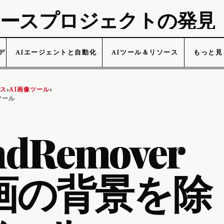
プンソースプロジェクトの発見
データ
AIエージェントと自動化
AIツール＆リソース
もっと見
ース
AI画像ツール
›
›
ツール
ndRemover
画の背景を除