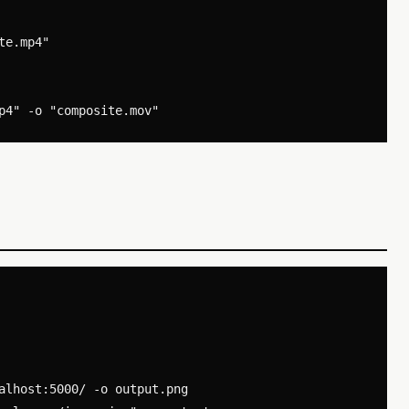
e.mp4"

alhost:5000/ -o output.png
