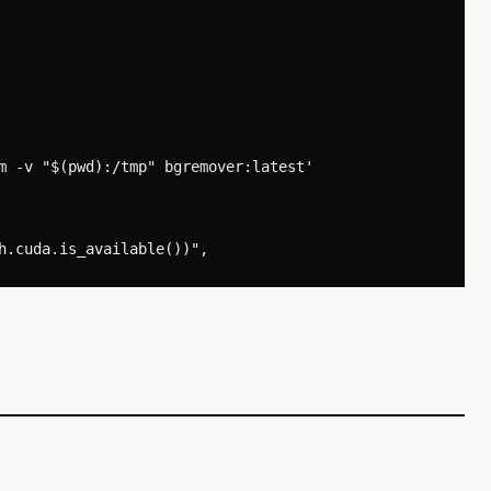
m -v "$(pwd):/tmp" bgremover:latest'
