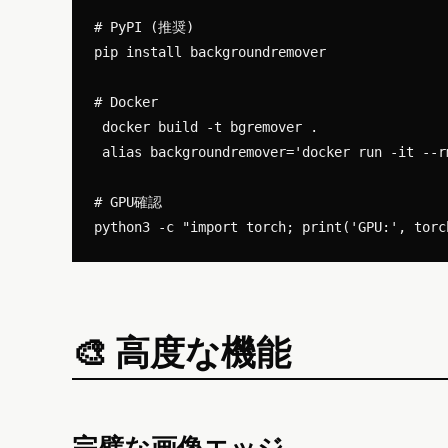
# PyPI (推奨)

pip install backgroundremover

# Docker

 docker build -t bgremover .

 alias backgroundremover='docker run -it --r
# GPU確認

🎨 高度な機能
完璧な画像エッジ