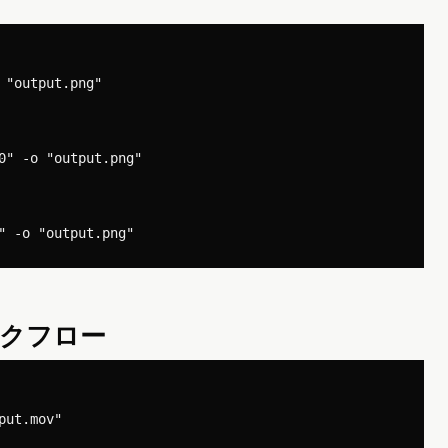
"output.png"

0" -o "output.png"

クフロー
ut.mov"
