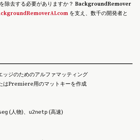
景を除去する必要がありますか？
BackgroundRemover
ackgroundRemoverAI.com
を支え、数千の開発者と
、完璧なエッジのためのアルファマッティング
IF、またはPremiere用のマットキーを作成
(人物)、
(高速)
seg
u2netp