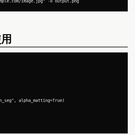
使用
n_seg", alpha_matting=True)
