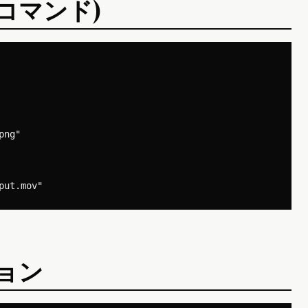
3コマンド)
ng"

ション