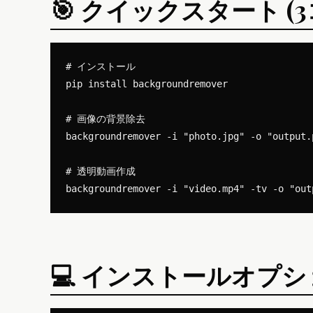
🎯 クイックスタート (
# インストール

pip install backgroundremover

# 画像の背景除去

backgroundremover -i "photo.jpg" -o "output.p
# 透明動画作成

💻 インストールオプ