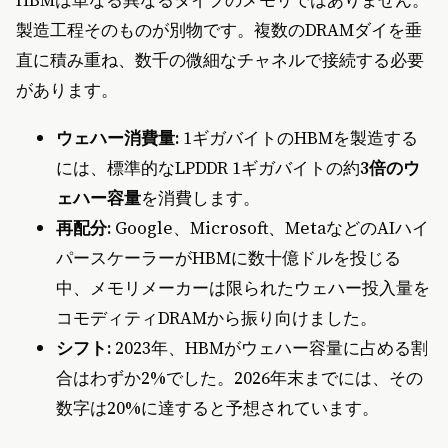
HBMは単なる異なるタイプのメモリではありません。
製造工程そのものが別物です。複数のDRAMダイを垂
直に積み重ね、数千の微細なチャネルで接続する必要
があります。
ウェハー消費量:
1ギガバイトのHBMを製造する
には、標準的なLPDDR 1ギガバイトの約
3倍のウ
ェハー容量
を消費します。
再配分:
Google、Microsoft、MetaなどのAIハイ
パースケーラーがHBMに数十億ドルを投じる
中、メモリメーカーは限られたウェハー投入量を
コモディティDRAMから振り向けました。
シフト:
2023年、HBMがウェハー容量に占める割
合はわずか2%でした。2026年末までには、その
数字は20%に達すると予想されています。