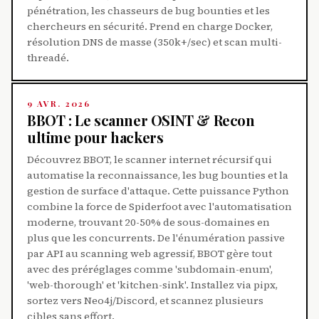
pénétration, les chasseurs de bug bounties et les
chercheurs en sécurité. Prend en charge Docker,
résolution DNS de masse (350k+/sec) et scan multi-
threadé.
9 AVR. 2026
BBOT : Le scanner OSINT & Recon
ultime pour hackers
Découvrez BBOT, le scanner internet récursif qui
automatise la reconnaissance, les bug bounties et la
gestion de surface d'attaque. Cette puissance Python
combine la force de Spiderfoot avec l'automatisation
moderne, trouvant 20-50% de sous-domaines en
plus que les concurrents. De l'énumération passive
par API au scanning web agressif, BBOT gère tout
avec des préréglages comme 'subdomain-enum',
'web-thorough' et 'kitchen-sink'. Installez via pipx,
sortez vers Neo4j/Discord, et scannez plusieurs
cibles sans effort.