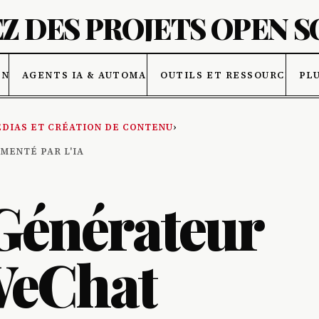
Z DES PROJETS OPEN 
ONNÉES
AGENTS IA & AUTOMATISATION
OUTILS ET RESSOURCES IA
PL
DIAS ET CRÉATION DE CONTENU
›
MENTÉ PAR L'IA
Générateur
 WeChat