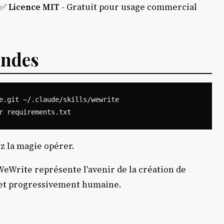
 ✅
Licence MIT
- Gratuit pour usage commercial
ondes
e.git ~/.claude/skills/wewrite

z la magie opérer.
WeWrite représente l'avenir de la création de
e et progressivement humaine.