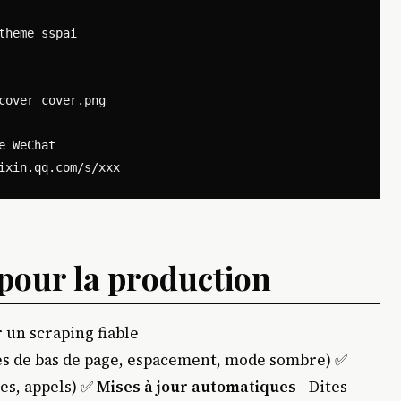
heme sspai

over cover.png

 WeChat

 pour la production
un scraping fiable
s de bas de page, espacement, mode sombre) ✅
es, appels) ✅
Mises à jour automatiques
- Dites