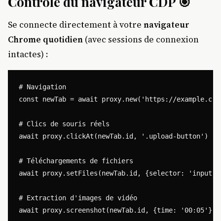
Contrôle du navigateur CDP
🎯
Se connecte directement à votre
navigateur
Chrome quotidien
(avec sessions de connexion
intactes) :
# Navigation

const newTab = await proxy.new('https://example.com'
# Clics de souris réels

await proxy.clickAt(newTab.id, '.upload-button')

# Téléchargements de fichiers

await proxy.setFiles(newTab.id, {selector: 'input[t
# Extraction d'images de vidéo
