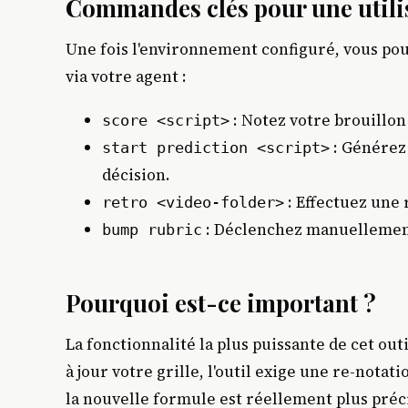
Commandes clés pour une utili
Une fois l'environnement configuré, vous po
via votre agent :
: Notez votre brouillon 
score <script>
: Générez 
start prediction <script>
décision.
: Effectuez une 
retro <video-folder>
: Déclenchez manuellement 
bump rubric
Pourquoi est-ce important ?
La fonctionnalité la plus puissante de cet out
à jour votre grille, l'outil exige une re-nota
la nouvelle formule est réellement plus préci