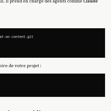
vail. Il prend en charge des agents comme
Claude
at-on-content.git

oire de votre projet :