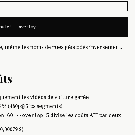
tage, même les noms de rues géocodés inversement.
ûts
quement les vidéos de voiture garée
95 % (480p@5fps segments)
divise les coûts API par deux
on 60 --overlap 5
0,00079 $)