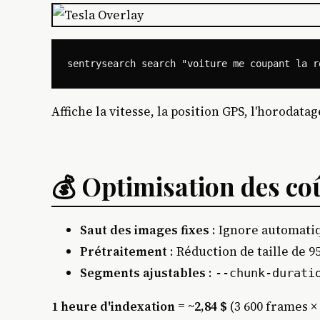
Affiche la vitesse, la position GPS, l'horoda
💰 Optimisation des co
Saut des images fixes
: Ignore automati
Prétraitement
: Réduction de taille de 
Segments ajustables
:
--chunk-durati
1 heure d'indexation = ~2,84 $
(3 600 frames × 