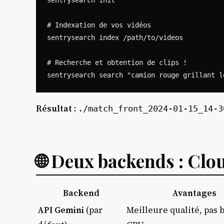
sentrysearch init

# Indexation de vos vidéos

sentrysearch index /path/to/videos

# Recherche et obtention de clips !

Résultat :
./match_front_2024-01-15_14-3
🌐 Deux backends : Clo
Backend
Avantages
API Gemini
(par
Meilleure qualité, pas 