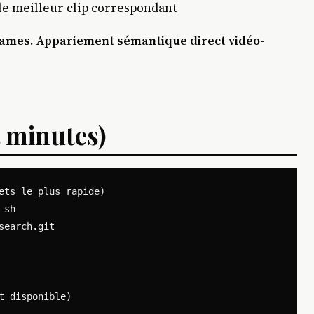
le meilleur clip correspondant
frames. Appariement sémantique direct vidéo-
 minutes)
ets le plus rapide)

sh

earch.git

 disponible)
