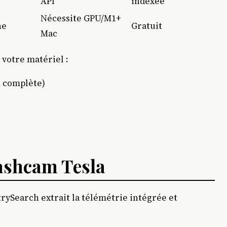
API
indexée
Nécessite GPU/M1+
ne
Gratuit
Mac
 votre matériel :
 complète)
ashcam Tesla
rySearch extrait la télémétrie intégrée et