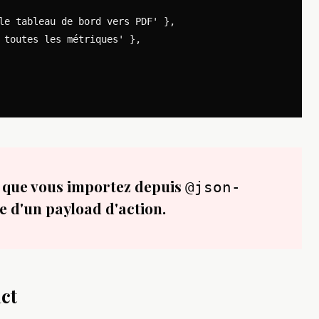
le tableau de bord vers PDF' },

 toutes les métriques' },

 que vous importez depuis
@json-
e d'un payload d'action.
act