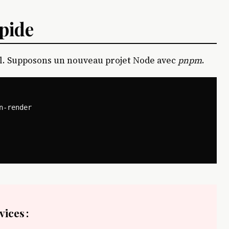
pide
al. Supposons un nouveau projet Node avec
pnpm
.
-render

ices :