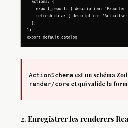
  actions: {

    export_report: { description: 'Exporter 
    refresh_data: { description: 'Actualiser
  },

})

est un schéma Zod
ActionSchema
et qui valide la form
render/core
2. Enregistrer les renderers Re