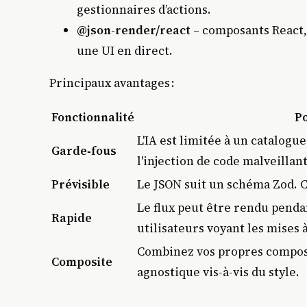
gestionnaires d’actions.
@json-render/react
– composants React,
une UI en direct.
Principaux avantages :
Fonctionnalité
Po
L'IA est limitée à un catalogu
Garde‑fous
l'injection de code malveillant
Prévisible
Le JSON suit un schéma Zod. C
Le flux peut être rendu penda
Rapide
utilisateurs voyant les mises 
Combinez vos propres composan
Composite
agnostique vis-à-vis du style.