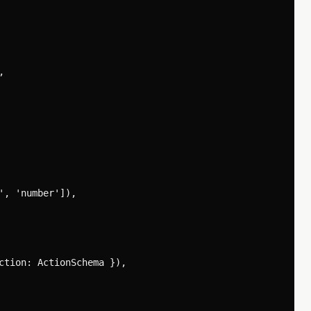


, 'number']),

ction: ActionSchema }),
