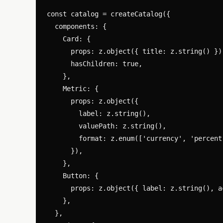
const catalog = createCatalog({

  components: {

    Card: {

      props: z.object({ title: z.string() }),
      hasChildren: true,

    },

    Metric: {

      props: z.object({

        label: z.string(),

        valuePath: z.string(),

        format: z.enum(['currency', 'percent'
      }),

    },

    Button: {

      props: z.object({ label: z.string(), a
    },

  },
