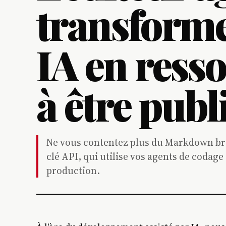
transforme 
IA en ress
à être publ
Ne vous contentez plus du Markdown bru
clé API, qui utilise vos agents de codag
production.