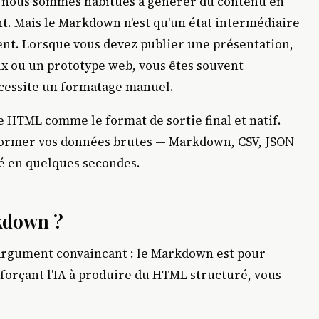
us nous sommes habitués à générer du contenu en
nt. Mais le Markdown n'est qu'un état intermédiaire
ement. Lorsque vous devez publier une présentation,
ux ou un prototype web, vous êtes souvent
écessite un formatage manuel.
e HTML comme le format de sortie final et natif.
sformer vos données brutes — Markdown, CSV, JSON
ié en quelques secondes.
kdown ?
argument convaincant : le Markdown est pour
n forçant l'IA à produire du HTML structuré, vous