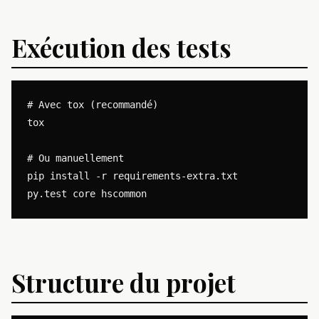
Exécution des tests
# Avec tox (recommandé)

tox

# Ou manuellement

pip install -r requirements-extra.txt

Structure du projet