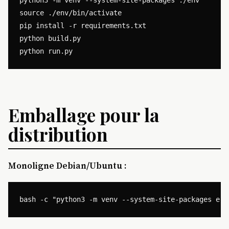
python3 -m venv --system-site-packages ./env

source ./env/bin/activate

pip install -r requirements.txt

python build.py

Emballage pour la
distribution
Monoligne Debian/Ubuntu :