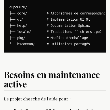
dupeGuru/

├── core/          # Algorithmes de correspondance

├── qt/            # Implémentation UI Qt

├── help/          # Documentation Sphinx

├── locale/        # Traductions (fichiers .po)

├── pkg/           # Modèles d'emballage

Besoins en maintenance
active
Le projet cherche de l'aide pour :