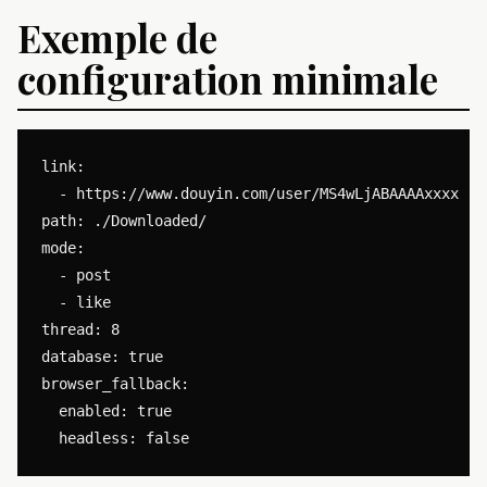
Exemple de
configuration minimale
link:

  - https://www.douyin.com/user/MS4wLjABAAAAxxxx

path: ./Downloaded/

mode:

  - post

  - like

thread: 8

database: true

browser_fallback:

  enabled: true
