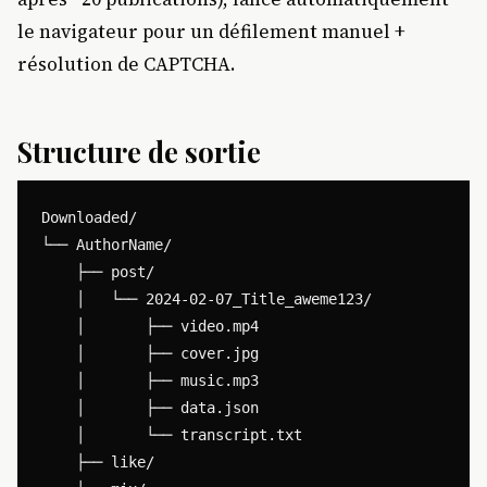
le navigateur pour un défilement manuel +
résolution de CAPTCHA.
Structure de sortie
Downloaded/

└── AuthorName/

    ├── post/

    │   └── 2024-02-07_Title_aweme123/

    │       ├── video.mp4

    │       ├── cover.jpg

    │       ├── music.mp3

    │       ├── data.json

    │       └── transcript.txt

    ├── like/
