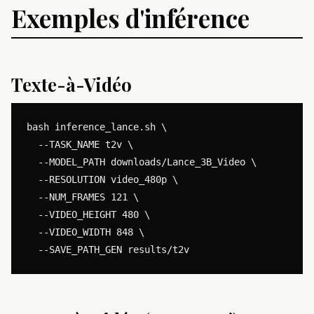
Exemples d'inférence
Texte-à-Vidéo
bash inference_lance.sh \

  --TASK_NAME t2v \

  --MODEL_PATH downloads/Lance_3B_Video \

  --RESOLUTION video_480p \

  --NUM_FRAMES 121 \

  --VIDEO_HEIGHT 480 \

  --VIDEO_WIDTH 848 \
