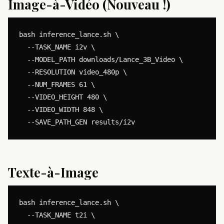
Image-à-Vidéo (Nouveau !)
bash inference_lance.sh \

  --TASK_NAME i2v \

  --MODEL_PATH downloads/Lance_3B_Video \

  --RESOLUTION video_480p \

  --NUM_FRAMES 61 \

  --VIDEO_HEIGHT 480 \

  --VIDEO_WIDTH 848 \

Texte-à-Image
bash inference_lance.sh \

  --TASK_NAME t2i \
