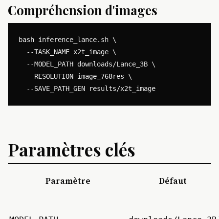
Compréhension d'images
bash inference_lance.sh \

  --TASK_NAME x2t_image \

  --MODEL_PATH downloads/Lance_3B \

  --RESOLUTION image_768res \

Paramètres clés
Paramètre
Défaut