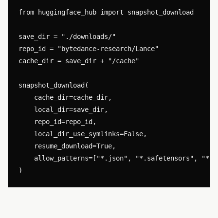
from huggingface_hub import snapshot_download

save_dir = "./downloads/"

repo_id = "bytedance-research/Lance"

cache_dir = save_dir + "/cache"

snapshot_download(

    cache_dir=cache_dir,

    local_dir=save_dir,

    repo_id=repo_id,

    local_dir_use_symlinks=False,

    resume_download=True,

    allow_patterns=["*.json", "*.safetensors", "*.b