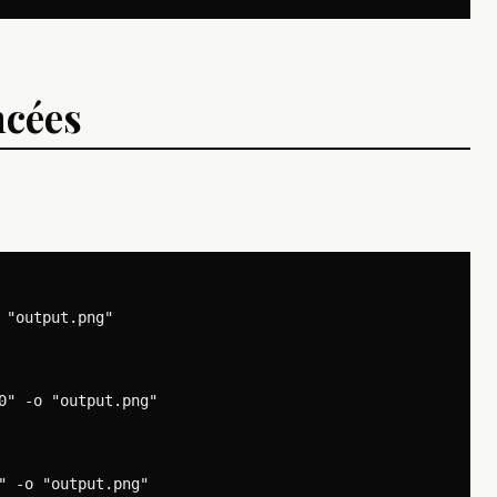
ncées
"output.png"

0" -o "output.png"
