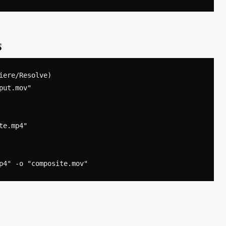
s
ere/Resolve)

ut.mov"

e.mp4"
