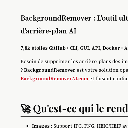
BackgroundRemover : L'outil ul
d'arrière-plan AI
7,8k étoiles GitHub • CLI, GUI, API, Docker •
Besoin de supprimer les arrière-plans des i
?
BackgroundRemover
est votre solution op
BackgroundRemoverAI.com
et faisant confi
🚀 Qu'est-ce qui le rend
Images
: Support JPG, PNG, HEIC/HEIF av