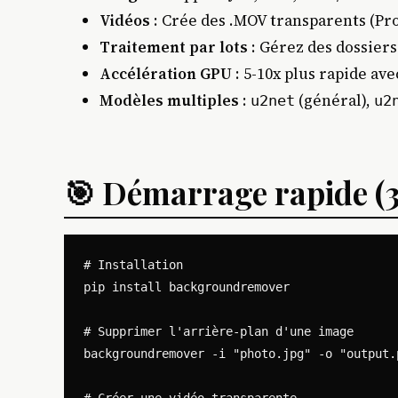
Vidéos
: Crée des .MOV transparents (Pr
Traitement par lots
: Gérez des dossier
Accélération GPU
: 5-10x plus rapide av
Modèles multiples
:
(général),
u2net
u2
🎯 Démarrage rapide 
# Installation

pip install backgroundremover

# Supprimer l'arrière-plan d'une image

backgroundremover -i "photo.jpg" -o "output.p
# Créer une vidéo transparente
