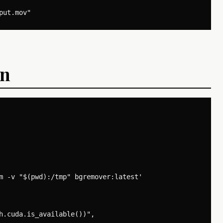
on
m -v "$(pwd):/tmp" bgremover:latest'
