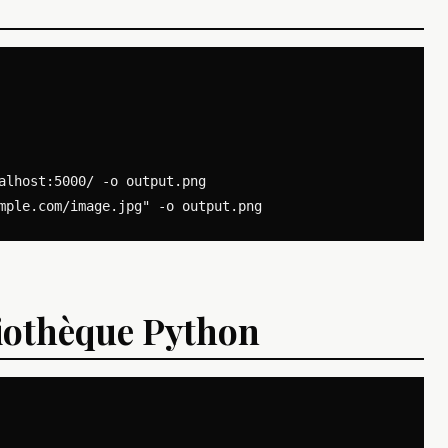
alhost:5000/ -o output.png

bliothèque Python