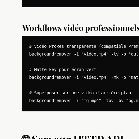
Workflows vidéo professionnel
# Vidéo ProRes transparente (compatible Premi
backgroundremover -i "video.mp4" -tv -o "outp
# Matte key pour écran vert

backgroundremover -i "video.mp4" -mk -o "matt
# Superposer sur une vidéo d'arrière-plan
