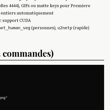
oRes 4444), GIFs ou matte keys pour Premiere
s entiers automatiquement
ec support CUDA
(personnes),
(rapide)
net_human_seg
u2netp
(3 commandes)
ng"
