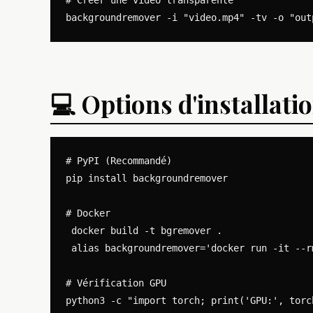
💻 Options d'installati
# PyPI (Recommandé)

pip install backgroundremover

# Docker

 docker build -t bgremover .

 alias backgroundremover='docker run -it --r
# Vérification GPU
