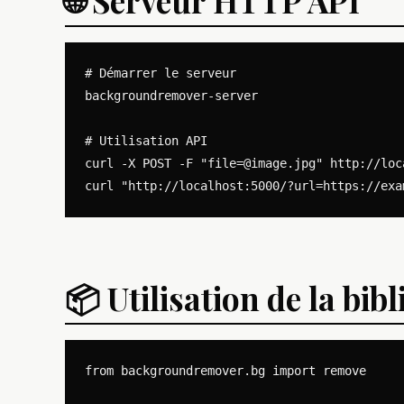
🌐 Serveur HTTP API
# Démarrer le serveur

backgroundremover-server

# Utilisation API

curl -X POST -F "
file=@image.jpg
" http://loc
📦 Utilisation de la bi
from backgroundremover.bg import remove
