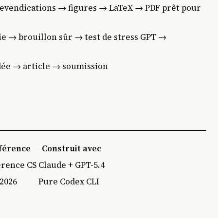
revendications → figures → LaTeX → PDF prêt pour
ie → brouillon sûr → test de stress GPT →
 idée → article → soumission
férence
Construit avec
rence CS
Claude + GPT-5.4
2026
Pure Codex CLI