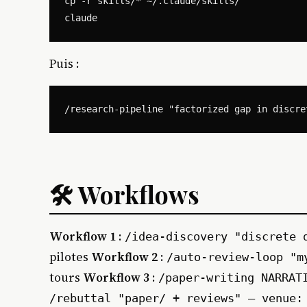
cp -r skills/* ~/.claude/skills/

Puis :
🛠️ Workflows
Workflow 1
:
/idea-discovery "discrete 
pilotes
Workflow 2
:
/auto-review-loop "m
tours
Workflow 3
:
/paper-writing NARRAT
/rebuttal "paper/ + reviews" — venue: