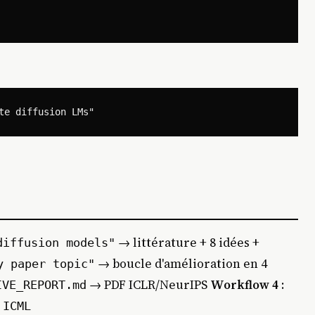
→ littérature + 8 idées +
diffusion models"
→ boucle d'amélioration en 4
y paper topic"
→ PDF ICLR/NeurIPS
Workflow 4
:
IVE_REPORT.md
 ICML