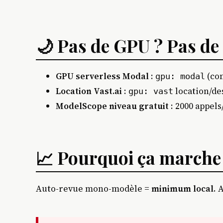
🌙 Pas de GPU ? Pas d
GPU serverless Modal
:
(co
gpu: modal
Location Vast.ai
:
location/de
gpu: vast
ModelScope niveau gratuit
: 2000 appels
📈 Pourquoi ça marche
Auto-revue mono-modèle =
minimum local
. 