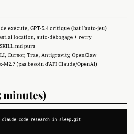
de exécute, GPT-5.4 critique (bat l'auto-jeu)
ast.ai location, auto-débogage + retry
 SKILL.md purs
LI, Cursor, Trae, Antigravity, OpenClaw
-M2.7 (pas besoin d'API Claude/OpenAI)
5 minutes)
-claude-code-research-in-sleep.git
