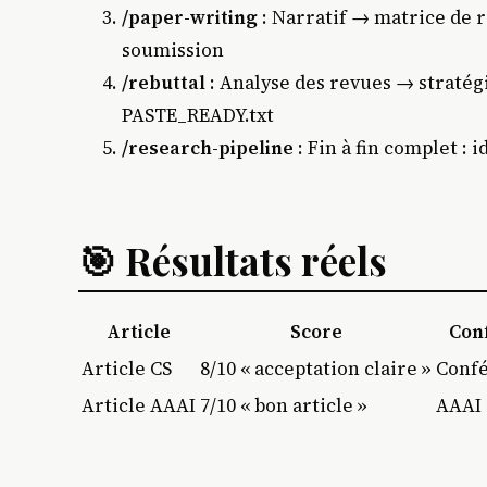
/paper-writing
: Narratif → matrice de 
soumission
/rebuttal
: Analyse des revues → stratég
PASTE_READY.txt
/research-pipeline
: Fin à fin complet :
🎯 Résultats réels
Article
Score
Con
Article CS
8/10 « acceptation claire »
Confé
Article AAAI
7/10 « bon article »
AAAI 