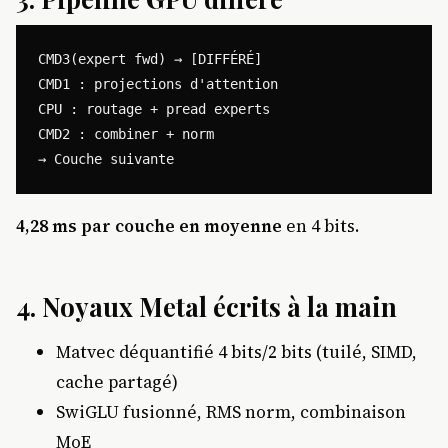
CMD3(expert fwd) → [DIFFÉRÉ]

CMD1 : projections d'attention

CPU : routage + pread experts

CMD2 : combiner + norm

4,28 ms par couche en moyenne
en 4 bits.
4.
Noyaux Metal écrits à la main
Matvec déquantifié 4 bits/2 bits (tuilé, SIMD,
cache partagé)
SwiGLU fusionné, RMS norm, combinaison
MoE