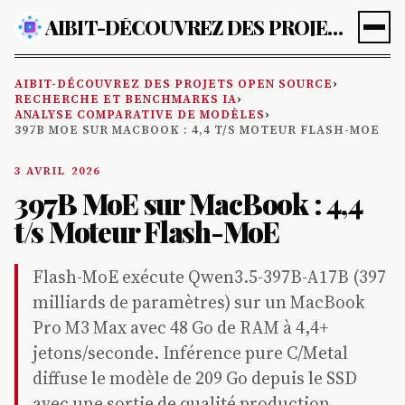
AIBIT-DÉCOUVREZ DES PROJETS OPEN SOURCE
AIBIT-DÉCOUVREZ DES PROJETS OPEN SOURCE
›
RECHERCHE ET BENCHMARKS IA
›
ANALYSE COMPARATIVE DE MODÈLES
›
397B MOE SUR MACBOOK : 4,4 T/S MOTEUR FLASH-MOE
3 AVRIL 2026
397B MoE sur MacBook : 4,4
t/s Moteur Flash-MoE
Flash-MoE exécute Qwen3.5-397B-A17B (397
milliards de paramètres) sur un MacBook
Pro M3 Max avec 48 Go de RAM à 4,4+
jetons/seconde. Inférence pure C/Metal
diffuse le modèle de 209 Go depuis le SSD
avec une sortie de qualité production