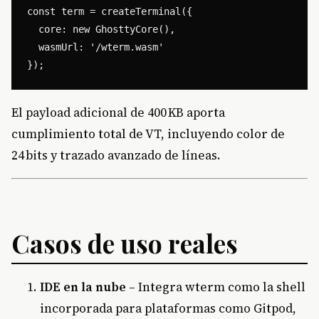
const term = createTerminal({

  core: new GhosttyCore(),

  wasmUrl: '/wterm.wasm'

El payload adicional de 400 KB aporta
cumplimiento total de VT, incluyendo color de
24 bits y trazado avanzado de líneas.
Casos de uso reales
IDE en la nube
– Integra wterm como la shell
incorporada para plataformas como Gitpod,