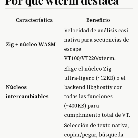
Por qué wterm destaca
Característica
Beneficio
Velocidad de análisis casi
nativa para secuencias de
Zig + núcleo WASM
escape
VT100/VT220/xterm.
Elige el núcleo Zig
ultra‑ligero (~12 KB) o el
Núcleos
backend libghostty con
intercambiables
todas las funciones
(~400 KB) para
cumplimiento total de VT.
Selección de texto nativa,
copiar/pegar, búsqueda