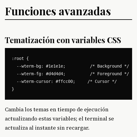
Funciones avanzadas
Tematización con variables CSS
:root {

  --wterm-bg: #1e1e1e;          /* Background */

  --wterm-fg: #d4d4d4;          /* Foreground */

  --wterm-cursor: #ffcc00;     /* Cursor */

Cambia los temas en tiempo de ejecución
actualizando estas variables; el terminal se
actualiza al instante sin recargar.