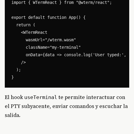
import { WTermReact } from "@wterm/react";

export default function App() {

  return (

    <WTermReact

      wasmUrl="/wterm.wasm"

      className="my-terminal"

      onData={data => console.log('User typed:', dat
    />

  );

El hook
te permite interactuar con
useTerminal
el PTY subyacente, enviar comandos y escuchar la
salida.