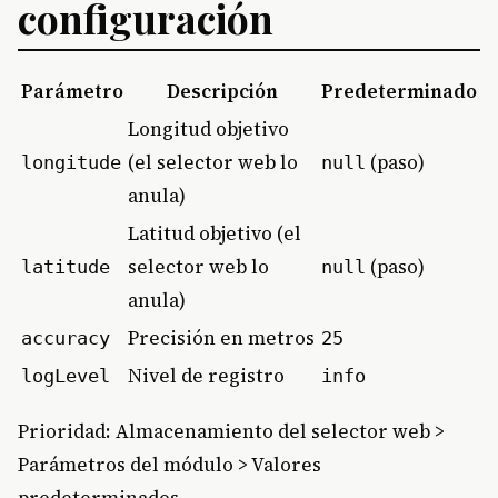
configuración
Parámetro
Descripción
Predeterminado
Longitud objetivo
(el selector web lo
(paso)
longitude
null
anula)
Latitud objetivo (el
selector web lo
(paso)
latitude
null
anula)
Precisión en metros
accuracy
25
Nivel de registro
logLevel
info
Prioridad: Almacenamiento del selector web >
Parámetros del módulo > Valores
predeterminados.