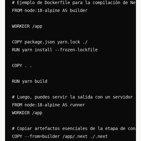
# Ejemplo de Dockerfile para la compilación de Next.
FROM node:18-alpine AS builder

WORKDIR /app

COPY package.json yarn.lock ./ 

RUN yarn install --frozen-lockfile

COPY . .

RUN yarn build

# Luego, puedes servir la salida con un servidor li
FROM node:18-alpine AS runner

WORKDIR /app

# Copiar artefactos esenciales de la etapa de constr
COPY --from=builder /app/.next ./.next
