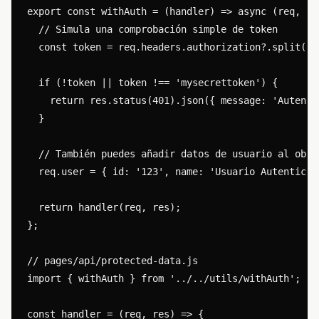
export const withAuth = (handler) => async (req, res
  // Simula una comprobación simple de token

  const token = req.headers.authorization?.split(' '
  if (!token || token !== 'mysecrettoken') {

    return res.status(401).json({ message: 'Autenti
  }

  // También puedes añadir datos de usuario al objet
  req.user = { id: '123', name: 'Usuario Autenticado
  return handler(req, res);

};

// pages/api/protected-data.js

import { withAuth } from '../../utils/withAuth';

const handler = (req, res) => {
