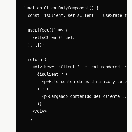
function ClientOnlyComponent() {

  const [isClient, setIsClient] = useState(fals
  useEffect(() => {

    setIsClient(true);

  }, []);

  return (

    <div key={isClient ? 'client-rendered' : '
      {isClient ? (

        <p>Este contenido es dinámico y solo v
      ) : (

        <p>Cargando contenido del cliente...</p
      )}

    </div>

  );
