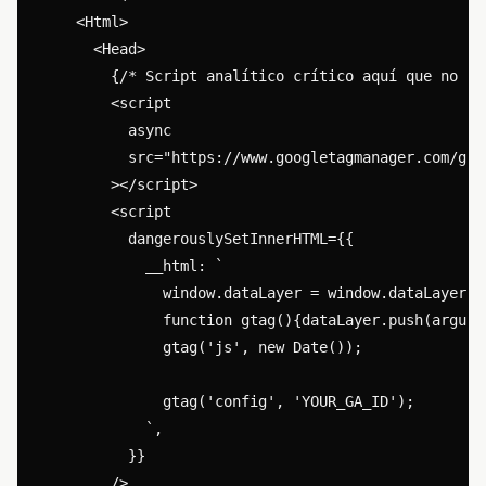
    <Html>

      <Head>

        {/* Script analítico crítico aquí que no ne
        <script

          async

          src="https://www.googletagmanager.com/gta
        ></script>

        <script

          dangerouslySetInnerHTML={{

            __html: `

              window.dataLayer = window.dataLayer ||
              function gtag(){dataLayer.push(argumen
              gtag('js', new Date());

              gtag('config', 'YOUR_GA_ID');

            `,

          }}

        />
