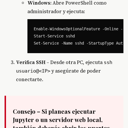
Windows:
Abre PowerShell como
administrador y ejecuta:
Enable-WindowsOptionalFeature -Online -Fe
Start-Service sshd

Verifica SSH
– Desde otra PC, ejecuta
ssh
y asegúrate de poder
usuario@<IP>
conectarte.
Consejo
– Si planeas ejecutar
Jupyter o un servidor web local,
también deberás abrir los puertos