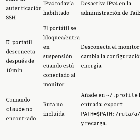
IPv4 todavía
Desactiva IPv4 en la
autenticación
habilitado
administración de Tail
SSH
El portátil se
bloquea/entra
El portátil
en
Desconecta el monitor
desconecta
suspensión
cambia la configuració
después de
cuando está
energía.
10 min
conectado al
monitor
Añade en
~/.profile
Comando
Ruta no
entrada:
export
no
claude
incluida
PATH=$PATH:/ruta/a
encontrado
y recarga.