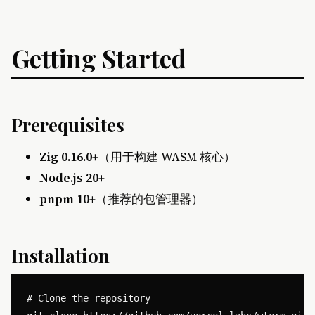
Getting Started
Prerequisites
Zig 0.16.0+
（用于构建 WASM 核心）
Node.js 20+
pnpm 10+
（推荐的包管理器）
Installation
# Clone the repository
