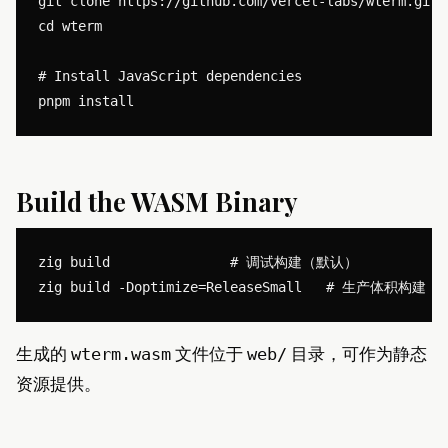
git clone https://github.com/vercel-labs/wterm.git

cd wterm

# Install JavaScript dependencies

Build the WASM Binary
zig build               # 调试构建（默认）

生成的
文件位于
目录，可作为静态
wterm.wasm
web/
资源提供。