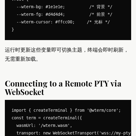
  --wterm-bg: #1e1e1e;          /* 背景 */

  --wterm-fg: #d4d4d4;          /* 前景 */

  --wterm-cursor: #ffcc00;     /* 光标 */

运行时更新这些变量即可切换主题，终端会即时刷新，
无需重新加载。
Connecting to a Remote PTY via
WebSocket
import { createTerminal } from '@wterm/core';

const term = createTerminal({

  wasmUrl: '/wterm.wasm',

  transport: new WebSocketTransport('wss://my-pty-s