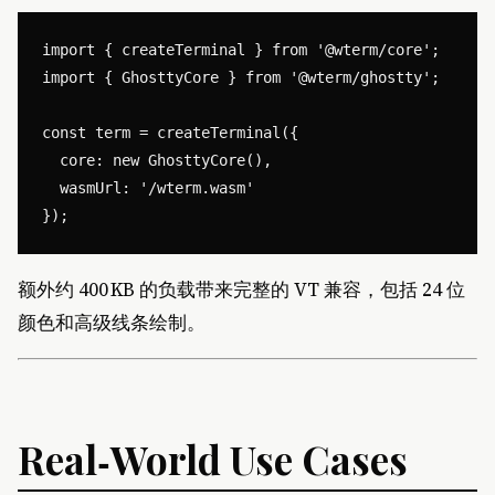
import { createTerminal } from '@wterm/core';

import { GhosttyCore } from '@wterm/ghostty';

const term = createTerminal({

  core: new GhosttyCore(),

  wasmUrl: '/wterm.wasm'

额外约 400 KB 的负载带来完整的 VT 兼容，包括 24 位
颜色和高级线条绘制。
Real‑World Use Cases