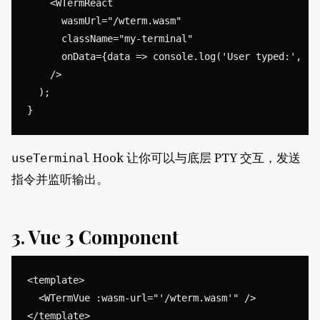
    <WTermReact

      wasmUrl="/wterm.wasm"

      className="my-terminal"

      onData={data => console.log('User typed:', dat
    />

  );

Hook 让你可以与底层 PTY 交互，发送
useTerminal
指令并监听输出。
3. Vue 3 Component
<template>

  <WTermVue :wasm-url="'/wterm.wasm'" />

</template>
