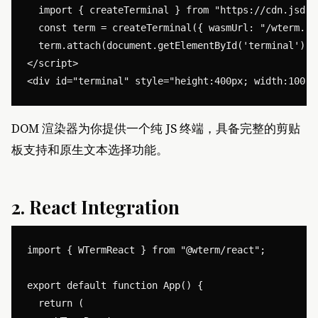
  import { createTerminal } from "https://cdn.jsdel
  const term = createTerminal({ wasmUrl: "/wterm.was
  term.attach(document.getElementById('terminal'));

</script>

DOM 渲染器为你提供一个纯 JS 终端，具备完整的剪贴
板支持和原生文本选择功能。
2. React Integration
import { WTermReact } from "@wterm/react";

export default function App() {

  return (
